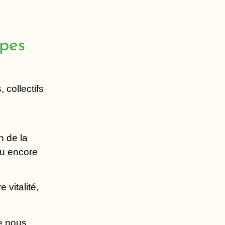
upes
 collectifs
n de la
ou encore
 vitalité,
ue nous