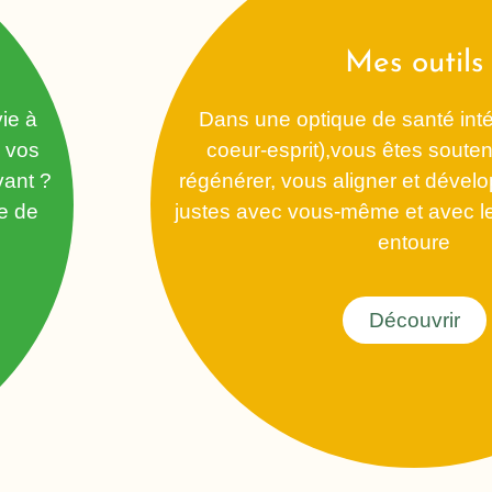
Mes outils
ie à
Dans une optique de santé inté
c vos
coeur-esprit),vous êtes soute
vant ?
régénérer, vous aligner et dévelo
e de
justes avec vous-même et avec l
entoure
Découvrir