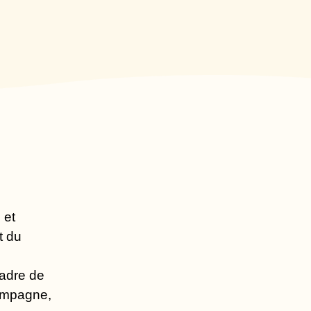
 et
t du
cadre de
compagne,