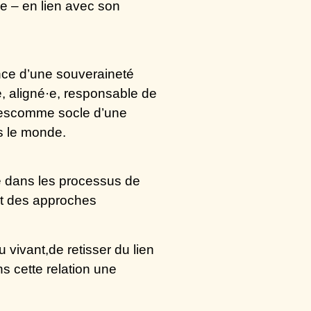
le – en lien avec son
nce d’une
souveraineté
bre, aligné·e, responsable de
ndescomme socle d’une
ns le monde.
e
dans les processus de
ent des approches
u vivant
,de retisser du lien
s cette relation une