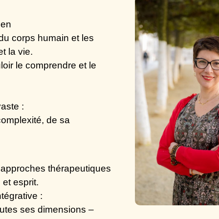
ien
e du corps humain et les
t la vie.
loir le comprendre et le
vaste
:
 complexité, de sa
s approches thérapeutiques
et esprit
.
tégrative
:
outes ses dimensions –