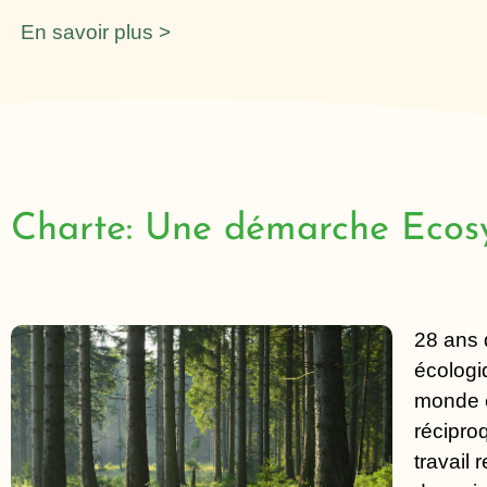
En savoir plus >
Charte: Une démarche Ecos
28
ans d
écologi
monde e
récipro
travail