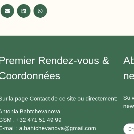
Premier Rendez-vous &
A
Coordonnées
ne
Suiv
Sur la
page
Contact
de ce site ou directement:
news
Antonia Bahtchevanova
GSM :
+32 471 51 49 99
E-mail :
a.bahtchevanova@gmail.com