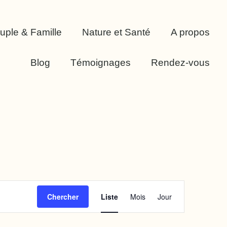
uple & Famille
Nature et Santé
A propos
Blog
Témoignages
Rendez-vous
Navigation
Chercher
Liste
Mois
Jour
de
vues