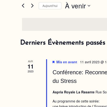
navigation
Évènements
À venir
par
Aujourd’hui
mot-
de
Sélectionnez
clé.
une
vues
date.
Évènements
Derniers Évènements passés
AVR
Mis en avant
11 avril 2023 @ 
11
Conférence: Reconnex
2023
du Stress
Aspria Royale La Rasante
Rue So
Au programme de cette soirée:
une brève introduction de L’Ecopsyc