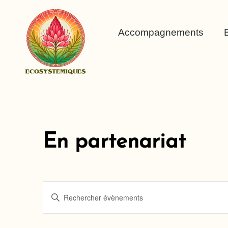
Accompagnements
En partenariat
Recherche
Saisir
mot-
et
clé.
Rechercher