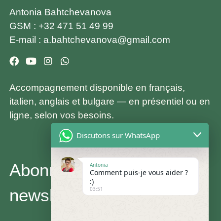
Antonia Bahtchevanova
GSM :
+32 471 51 49 99
E-mail :
a.bahtchevanova@gmail.com
Accompagnement disponible en français,
italien, anglais et bulgare — en présentiel ou en
ligne, selon vos besoins.
Discutons sur WhatsApp
Abonnez-vous à ma
Antonia
Comment puis-je vous aider ?
:)
03:51
newsletter